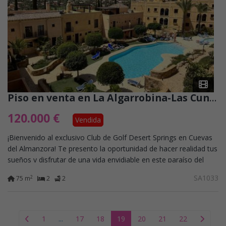
Piso en venta en La Algarrobina-Las Cunas (Cuevas del Almanzora)
120.000 €
Vendida
¡Bienvenido al exclusivo Club de Golf Desert Springs en Cuevas
del Almanzora! Te presento la oportunidad de hacer realidad tus
sueños y disfrutar de una vida envidiable en este paraíso del
golf. Te...
SA1033
2
75 m
2
2
1
...
17
18
19
20
21
22