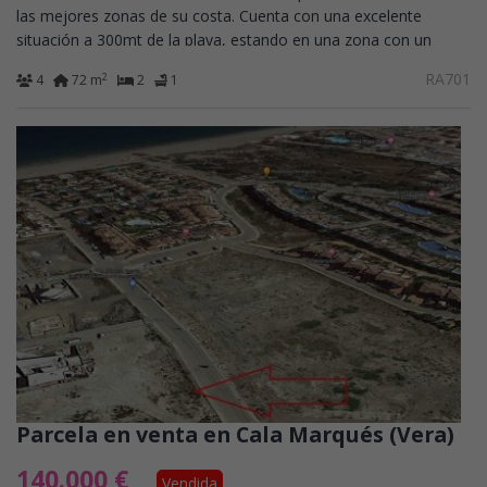
las mejores zonas de su costa. Cuenta con una excelente
situación a 300mt de la playa, estando en una zona con un
ambiente tranquilo y agradable....
RA701
2
4
72 m
2
1
Parcela en venta en Cala Marqués (Vera)
140.000 €
Vendida