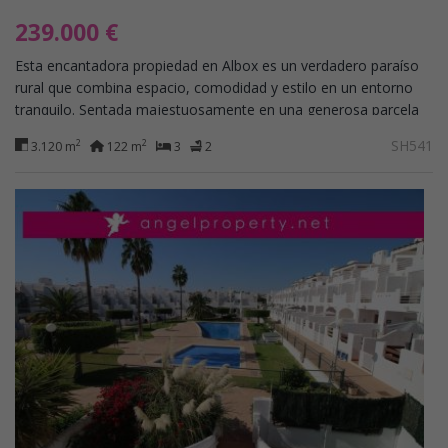
239.000 €
Esta encantadora propiedad en Albox es un verdadero paraíso
rural que combina espacio, comodidad y estilo en un entorno
tranquilo. Sentada majestuosamente en una generosa parcela
de 3120 metros cuadrados,...
SH541
2
2
3.120 m
122 m
3
2