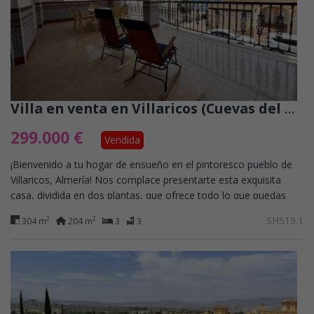
Villa en venta en Villaricos (Cuevas del Almanzora)
299.000 €
Vendida
¡Bienvenido a tu hogar de ensueño en el pintoresco pueblo de
Villaricos, Almería! Nos complace presentarte esta exquisita
casa, dividida en dos plantas, que ofrece todo lo que puedas
desear en un refugio...
SH519.1
2
2
304 m
204 m
3
3