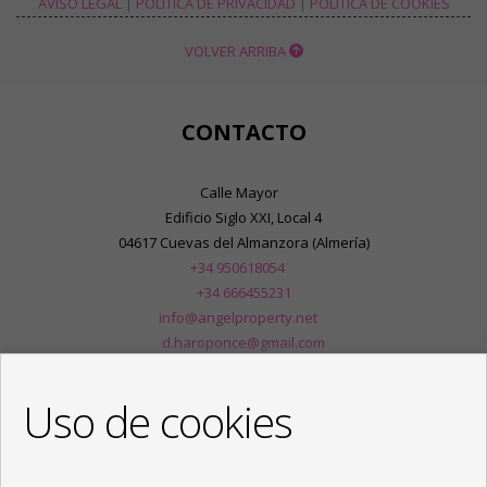
AVISO LEGAL
|
POLÍTICA DE PRIVACIDAD
|
POLÍTICA DE COOKIES
VOLVER ARRIBA
CONTACTO
Calle Mayor
Edificio Siglo XXI, Local 4
04617 Cuevas del Almanzora (Almería)
+34 950618054
+34 666455231
info@angelproperty.net
d.haroponce@gmail.com
De Lunes a Viernes : 09:00 - 14:00 y 16:30 - 20:00
Uso de cookies