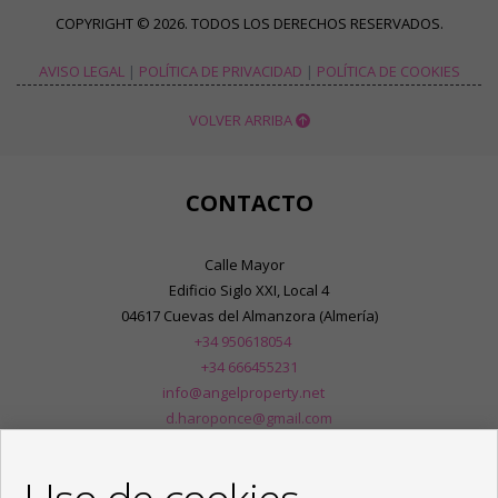
COPYRIGHT © 2026. TODOS LOS DERECHOS RESERVADOS.
AVISO LEGAL
|
POLÍTICA DE PRIVACIDAD
|
POLÍTICA DE COOKIES
VOLVER ARRIBA
CONTACTO
Calle Mayor
Edificio Siglo XXI, Local 4
04617 Cuevas del Almanzora (Almería)
+34 950618054
+34 666455231
info@angelproperty.net
d.haroponce@gmail.com
De Lunes a Viernes : 09:00 - 14:00 y 16:30 - 20:00