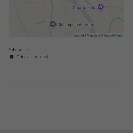
Leaflet
| Map data ©
GoogleMaps
Situación
Orientación oeste