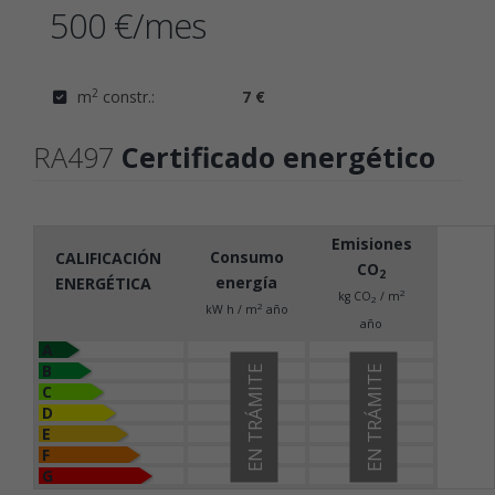
500 €/mes
2
m
constr.:
7 €
RA497
Certificado energético
Emisiones
Consumo
CALIFICACIÓN
CO
2
energía
ENERGÉTICA
2
kg CO
/ m
2
2
kW h / m
año
año
A
B
EN TRÁMITE
EN TRÁMITE
C
D
E
F
G