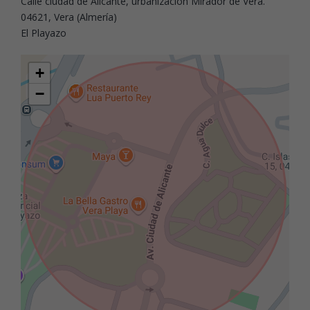
Calle ciudad de Alicante, urbanización Mirador de Vera.
04621, Vera (Almería)
El Playazo
+
−