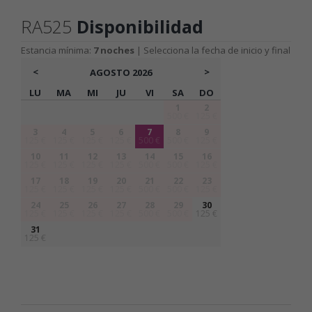
RA525
Disponibilidad
Estancia mínima:
7 noches
| Selecciona la fecha de inicio y final
<
>
AGOSTO
2026
LU
MA
MI
JU
VI
SA
DO
1
2
500 €
125 €
3
4
5
6
7
8
9
125 €
125 €
125 €
125 €
500 €
500 €
125 €
10
11
12
13
14
15
16
125 €
125 €
125 €
125 €
500 €
500 €
125 €
17
18
19
20
21
22
23
125 €
125 €
125 €
125 €
500 €
500 €
125 €
24
25
26
27
28
29
30
125 €
125 €
125 €
125 €
500 €
500 €
125 €
31
125 €