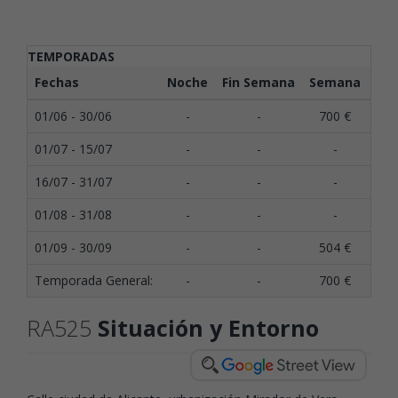
TEMPORADAS
Fechas
Noche
Fin Semana
Semana
Qui
01/06 - 30/06
-
-
700 €
1
01/07 - 15/07
-
-
-
1
16/07 - 31/07
-
-
-
1
01/08 - 31/08
-
-
-
1
01/09 - 30/09
-
-
504 €
1
Temporada General:
-
-
700 €
1
RA525
Situación y Entorno