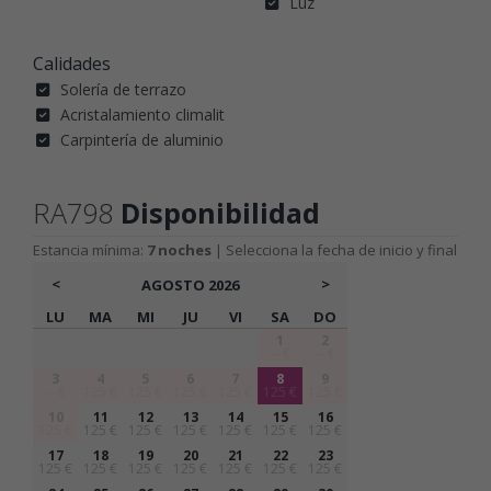
Luz
Calidades
Solería de terrazo
Acristalamiento climalit
Carpintería de aluminio
RA798
Disponibilidad
Estancia mínima:
7 noches
| Selecciona la fecha de inicio y final
<
>
AGOSTO
2026
LU
MA
MI
JU
VI
SA
DO
1
2
-- €
-- €
3
4
5
6
7
8
9
-- €
125 €
125 €
125 €
125 €
125 €
125 €
10
11
12
13
14
15
16
125 €
125 €
125 €
125 €
125 €
125 €
125 €
17
18
19
20
21
22
23
125 €
125 €
125 €
125 €
125 €
125 €
125 €