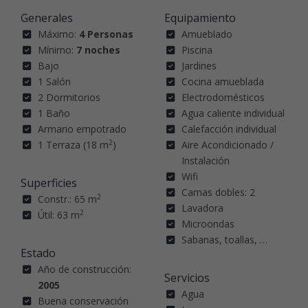
Generales
Equipamiento
Máximo:
4 Personas
Amueblado
Mínimo:
7 noches
Piscina
Bajo
Jardines
1 Salón
Cocina amueblada
2 Dormitorios
Electrodomésticos
1 Baño
Agua caliente individual
Armario empotrado
Calefacción individual
2
1 Terraza (18 m
)
Aire Acondicionado /
Instalación
Wifi
Superficies
Camas dobles: 2
2
Constr.: 65 m
Lavadora
2
Útil: 63 m
Microondas
Sabanas, toallas, …
Estado
Año de construcción:
Servicios
2005
Agua
Buena conservación