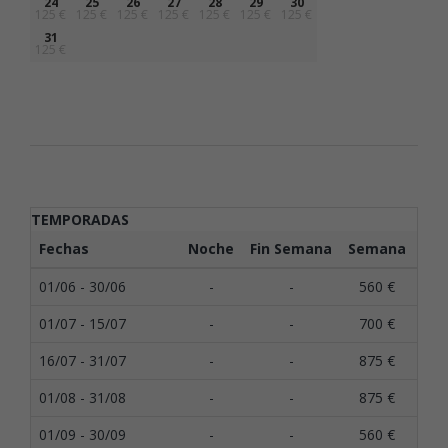
24
25
26
27
28
29
30
125 €
125 €
125 €
125 €
125 €
125 €
125 €
31
125 €
TEMPORADAS
Fechas
Noche
Fin Semana
Semana
Qui
01/06 - 30/06
-
-
560 €
1
01/07 - 15/07
-
-
700 €
1
16/07 - 31/07
-
-
875 €
1
01/08 - 31/08
-
-
875 €
1
01/09 - 30/09
-
-
560 €
1