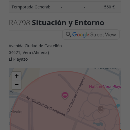
Temporada General:
-
-
560 €
1
RA798
Situación y Entorno
Avenida Ciudad de Castellón.
04621, Vera (Almería)
El Playazo
+
−