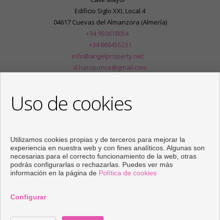
Edificio Siglo XXI, Local 4
04617 Cuevas del Almanzora (Almería)
+34 950618054
+34 666455231
info@angelproperty.net
d.haroponce@gmail.com
De Lunes a Viernes : 09:00 - 14:00 y 16:30 - 20:00
Uso de cookies
Utilizamos cookies propias y de terceros para mejorar la
experiencia en nuestra web y con fines analíticos. Algunas son
necesarias para el correcto funcionamiento de la web, otras
podrás configurarlas o rechazarlas. Puedes ver más
información en la página de
Política de cookies
Configurar