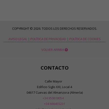
COPYRIGHT © 2026. TODOS LOS DERECHOS RESERVADOS.
AVISO LEGAL
|
POLÍTICA DE PRIVACIDAD
|
POLÍTICA DE COOKIES
VOLVER ARRIBA
CONTACTO
Calle Mayor
Edificio Siglo XXI, Local 4
04617 Cuevas del Almanzora (Almería)
+34 950618054
+34 666455231