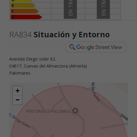
EN TRÁMITE
EN TRÁMITE
E
F
G
RA834
Situación y Entorno
Avenida Diego soler 62.
04617, Cuevas del Almanzora (Almería)
Palomares
+
−