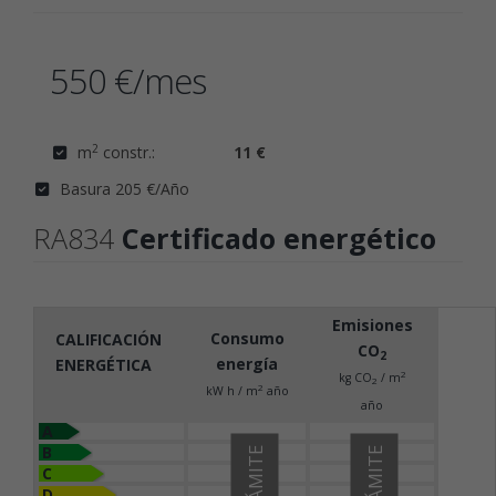
550 €/mes
2
m
constr.:
11 €
Basura 205 €/Año
RA834
Certificado energético
Emisiones
Consumo
CALIFICACIÓN
CO
2
energía
ENERGÉTICA
2
kg CO
/ m
2
2
kW h / m
año
año
A
B
C
D