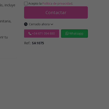
Acepto la
Política de privacidad
.
s, incluye
Contactar
nitaria,
Cerrado ahora
+34 671 094 880
Whatsapp
ir tu
Ref.:
SA1075