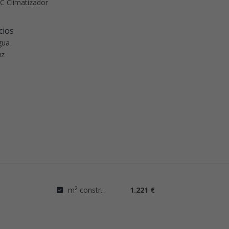
C Climatizador
cios
gua
uz
2
m
constr.:
1.221 €