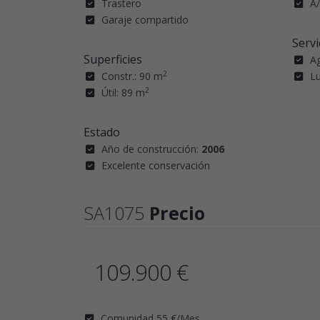
Trastero
A/
Garaje compartido
Servi
Superficies
A
2
Constr.: 90 m
L
2
Útil: 89 m
Estado
Año de construcción:
2006
Excelente conservación
SA1075
Precio
109.900 €
Comunidad 55 €/Mes