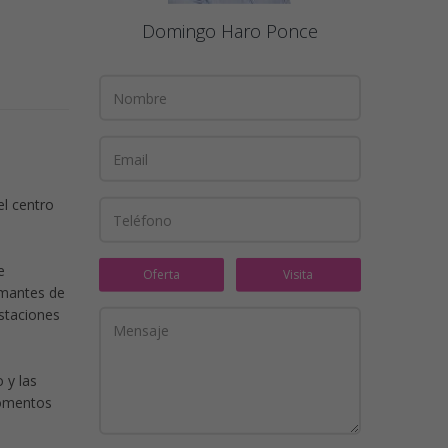
Domingo Haro Ponce
el centro
e
Oferta
Visita
amantes de
estaciones
 y las
momentos