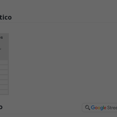
tico
es
2
o