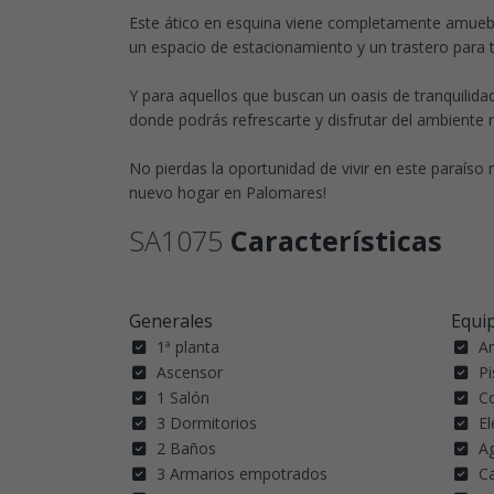
Este ático en esquina viene completamente amuebl
un espacio de estacionamiento y un trastero para 
Y para aquellos que buscan un oasis de tranquilida
donde podrás refrescarte y disfrutar del ambiente r
No pierdas la oportunidad de vivir en este paraíso
nuevo hogar en Palomares!
SA1075
Características
Generales
Equi
1ª planta
A
Ascensor
Pi
1 Salón
C
3 Dormitorios
E
2 Baños
Ag
3 Armarios empotrados
Ca