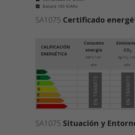
Basura 160 €/Año
SA1075
Certificado energé
Consumo
Emision
CALIFICACIÓN
energía
CO
2
ENERGÉTICA
2
kW h / m
kg CO
/ m
2
año
año
A
B
EN TRÁMITE
EN TRÁMITE
C
D
E
F
G
SA1075
Situación y Entorn