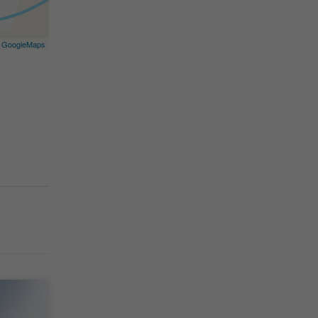
©
GoogleMaps