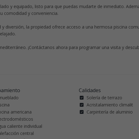
ado y equipado, listo para que puedas mudarte de inmediato. Ademá
tu comodidad y conveniencia.
d y diversión, la propiedad ofrece acceso a una hermosa piscina comu
elajado.
 mediterráneo. ¡Contáctanos ahora para programar una visita y descubr
pamiento
Calidades
mueblado
Solería de terrazo
scina
Acristalamiento climalit
ocina americana
Carpintería de aluminio
lectrodomésticos
ua caliente individual
lefacción central