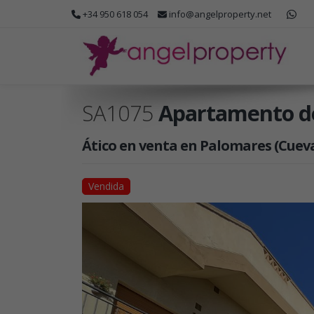
+34 950 618 054
info@angelproperty.net
SA1075
Apartamento de
Ático en venta en Palomares (Cueva
Vendida