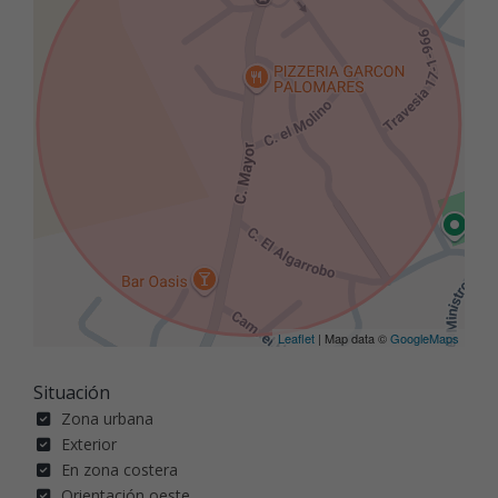
Leaflet
| Map data ©
GoogleMaps
Situación
Zona urbana
Exterior
En zona costera
Orientación oeste