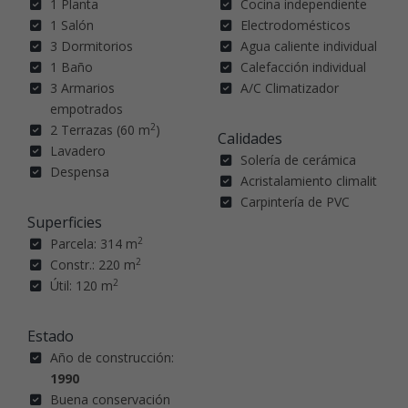
1 Planta
Cocina independiente
1 Salón
Electrodomésticos
3 Dormitorios
Agua caliente individual
1 Baño
Calefacción individual
3 Armarios
A/C Climatizador
empotrados
2
2 Terrazas (60 m
)
Calidades
Lavadero
Solería de cerámica
Despensa
Acristalamiento climalit
Carpintería de PVC
Superficies
2
Parcela: 314 m
2
Constr.: 220 m
2
Útil: 120 m
Estado
Año de construcción:
1990
Buena conservación