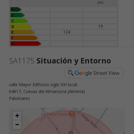
año
A
B
C
19
D
124
E
F
G
SA1175
Situación y Entorno
calle Mayor Edificicio siglo XXI local.
04617, Cuevas del Almanzora (Almería)
Palomares
+
−