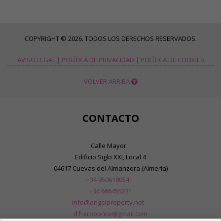
COPYRIGHT © 2026. TODOS LOS DERECHOS RESERVADOS.
AVISO LEGAL
|
POLÍTICA DE PRIVACIDAD
|
POLÍTICA DE COOKIES
VOLVER ARRIBA
CONTACTO
Calle Mayor
Edificio Siglo XXI, Local 4
04617 Cuevas del Almanzora (Almería)
+34 950618054
+34 666455231
info@angelproperty.net
d.haroponce@gmail.com