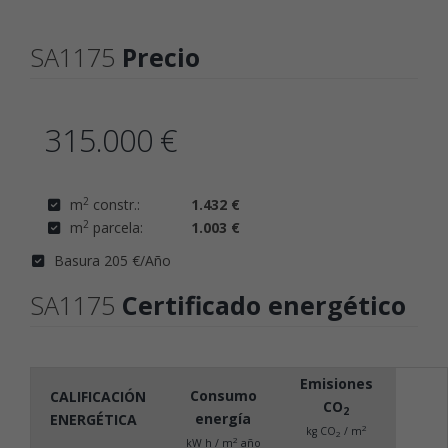
SA1175
Precio
315.000 €
2
m
constr.:
1.432 €
2
m
parcela:
1.003 €
Basura 205 €/Año
SA1175
Certificado energético
Emisiones
Consumo
CALIFICACIÓN
CO
2
energía
ENERGÉTICA
2
kg CO
/ m
2
2
kW h / m
año