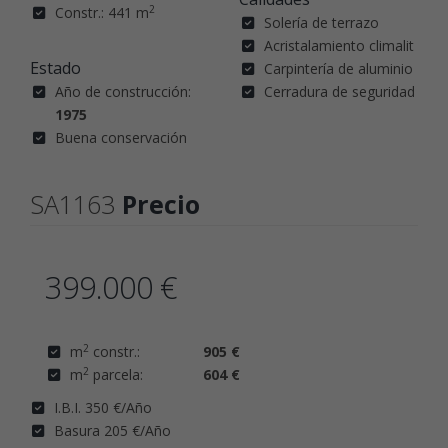
2
Constr.: 441 m
Solería de terrazo
Acristalamiento climalit
Estado
Carpintería de aluminio
Año de construcción:
Cerradura de seguridad
1975
Buena conservación
SA1163
Precio
399.000 €
2
m
constr.:
905 €
2
m
parcela:
604 €
I.B.I. 350 €/Año
Basura 205 €/Año