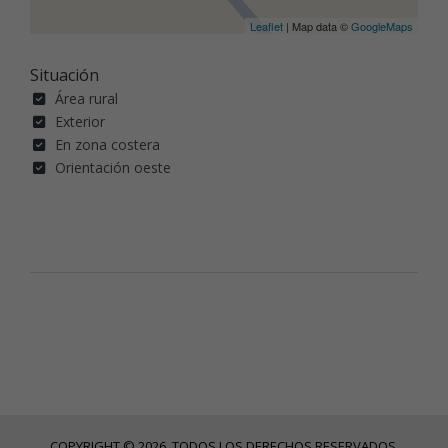
Leaflet
| Map data ©
GoogleMaps
Situación
Área rural
Exterior
En zona costera
Orientación oeste
COPYRIGHT © 2026. TODOS LOS DERECHOS RESERVADOS.