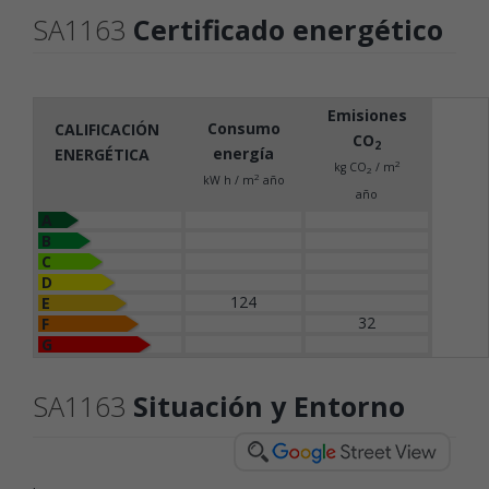
SA1163
Certificado energético
Emisiones
Consumo
CALIFICACIÓN
CO
2
energía
ENERGÉTICA
2
kg CO
/ m
2
2
kW h / m
año
año
A
B
C
D
124
E
32
F
G
SA1163
Situación y Entorno