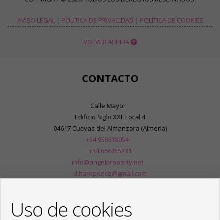
AVISO LEGAL
|
POLÍTICA DE PRIVACIDAD
|
POLÍTICA DE COOKIES
VOLVER ARRIBA
CONTACTO
Calle Mayor
Edificio Siglo XXI, Local 4
04617 Cuevas del Almanzora (Almería)
+34 950618054
+34 666455231
info@angelproperty.net
d.haroponce@gmail.com
De Lunes a Viernes : 09:00 - 14:00 y 16:30 - 20:00
Uso de cookies