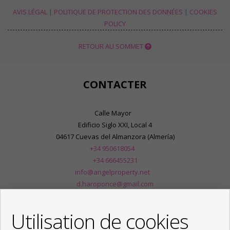
AVIS LÉGAL
|
POLITIQUE DE PROTECTION DES DONNÉES
|
COOKIES
POLICY
RETOUR AU SOMMET
CONTACTER
Calle Mayor
Edificio Siglo XXI, Local 4
04617 Cuevas del Almanzora (Almería)
+34 950618054
+34 666455231
info@angelproperty.net
d.haroponce@gmail.com
De Lundi au Vendredi : 09:00 - 14:00 et 16:30 - 20:00
Utilisation de cookies