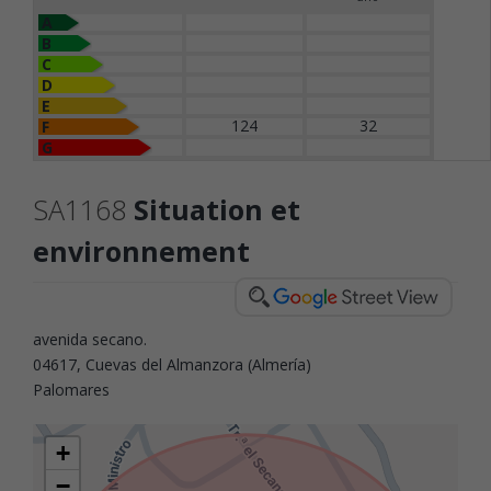
A
B
C
D
E
124
32
F
G
SA1168
Situation et
environnement
avenida secano.
04617, Cuevas del Almanzora (Almería)
Palomares
+
−