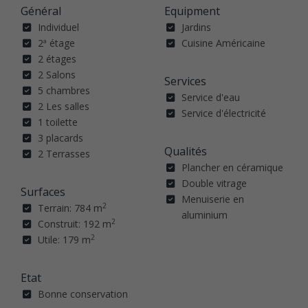
Général
Equipment
Individuel
Jardins
2ª étage
Cuisine Américaine
2 étages
2 Salons
Services
5 chambres
Service d'eau
2 Les salles
Service d'électricité
1 toilette
3 placards
Qualités
2 Terrasses
Plancher en céramique
Double vitrage
Surfaces
Menuiserie en
2
Terrain: 784 m
aluminium
2
Construit: 192 m
2
Utile: 179 m
Etat
Bonne conservation