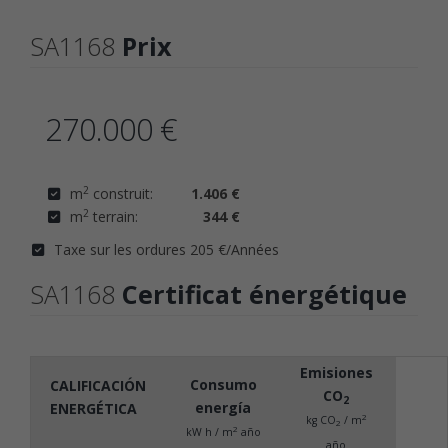
SA1168
Prix
270.000 €
2
m
construit:
1.406 €
2
m
terrain:
344 €
Taxe sur les ordures 205 €/Années
SA1168
Certificat énergétique
Emisiones
Consumo
CALIFICACIÓN
CO
2
energía
ENERGÉTICA
2
kg CO
/ m
2
2
kW h / m
año
año