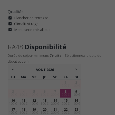
Qualités
Plancher de terrazzo
Climalit vitrage
Menuiserie métallique
RA48
Disponibilité
Durée de séjour minimum:
7 nuits
| Sélectionnez la date de
début et de fin
<
>
AOÛT
2026
LU
MA
ME
JE
VE
SA
DI
1
2
200 €
100 €
3
4
5
6
7
8
9
100 €
100 €
100 €
100 €
200 €
200 €
100 €
10
11
12
13
14
15
16
100 €
100 €
100 €
100 €
200 €
200 €
100 €
17
18
19
20
21
22
23
100 €
100 €
100 €
100 €
200 €
200 €
100 €