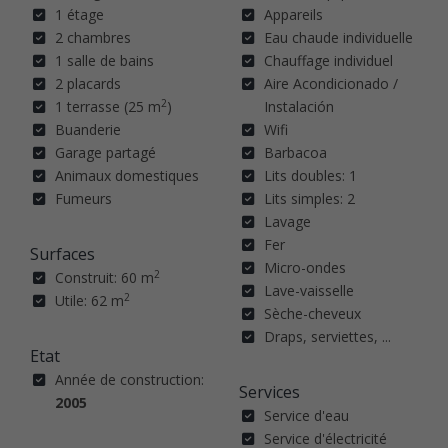
1 étage
Appareils
2 chambres
Eau chaude individuelle
1 salle de bains
Chauffage individuel
2 placards
Aire Acondicionado /
2
1 terrasse (25 m
)
Instalación
Buanderie
Wifi
Garage partagé
Barbacoa
Animaux domestiques
Lits doubles: 1
Fumeurs
Lits simples: 2
Lavage
Fer
Surfaces
Micro-ondes
2
Construit: 60 m
Lave-vaisselle
2
Utile: 62 m
Sèche-cheveux
Draps, serviettes, ...
Etat
Année de construction:
Services
2005
Service d'eau
Service d'électricité