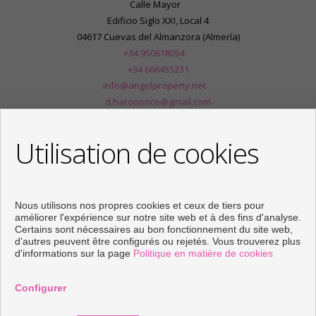
Calle Mayor
Edificio Siglo XXI, Local 4
04617 Cuevas del Almanzora (Almería)
+34 950618054
+34 666455231
info@angelproperty.net
d.haroponce@gmail.com
De Lundi au Vendredi : 09:00 - 14:00 et 16:30 - 20:00
Utilisation de cookies
Nous utilisons nos propres cookies et ceux de tiers pour
améliorer l'expérience sur notre site web et à des fins d'analyse.
Certains sont nécessaires au bon fonctionnement du site web,
d'autres peuvent être configurés ou rejetés. Vous trouverez plus
d'informations sur la page
Politique en matière de cookies
Configurer