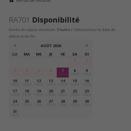
Verrou de sécurité
RA701
Disponibilité
Durée de séjour minimum:
7 nuits
| Sélectionnez la date de
début et de fin
<
>
AOÛT
2026
LU
MA
ME
JE
VE
SA
DI
1
2
100 €
100 €
3
4
5
6
7
8
9
100 €
100 €
100 €
100 €
100 €
100 €
100 €
10
11
12
13
14
15
16
100 €
100 €
100 €
100 €
100 €
100 €
100 €
17
18
19
20
21
22
23
100 €
100 €
100 €
100 €
100 €
100 €
100 €
24
25
26
27
28
29
30
100 €
100 €
100 €
100 €
100 €
100 €
100 €
31
100 €