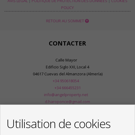
AVIS LÉGAL
|
POLITIQUE DE PROTECTION DES DONNÉES
|
COOKIES
POLICY
RETOUR AU SOMMET
CONTACTER
Calle Mayor
Edificio Siglo XXI, Local 4
04617 Cuevas del Almanzora (Almería)
+34 950618054
+34 666455231
info@angelproperty.net
d.haroponce@gmail.com
De Lundi au Vendredi : 09:00 - 14:00 et 16:30 - 20:00
Utilisation de cookies