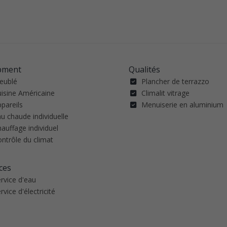
pment
Qualités
eublé
Plancher de terrazzo
uisine Américaine
Climalit vitrage
pareils
Menuiserie en aluminium
u chaude individuelle
auffage individuel
ntrôle du climat
ces
rvice d'eau
rvice d'électricité