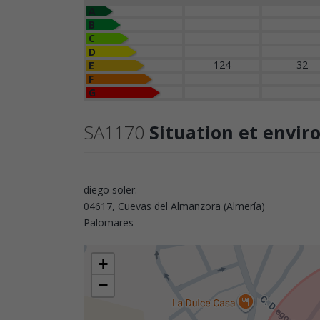
A
B
C
D
124
32
E
F
G
SA1170
Situation et envi
diego soler.
04617, Cuevas del Almanzora (Almería)
Palomares
+
−