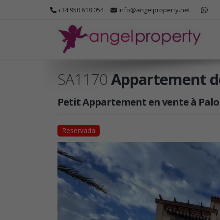
+34 950 618 054
info@angelproperty.net
SA1170
Appartement d
Petit Appartement en vente à Palom
Reservada