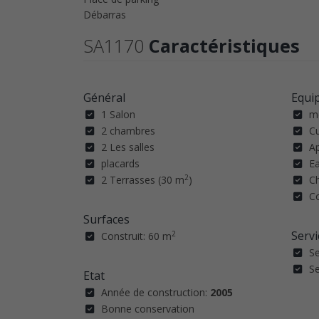
Débarras
SA1170
Caractéristiques
Général
Equi
1 Salon
m
2 chambres
C
2 Les salles
Ap
placards
Ea
2
2 Terrasses (30 m
)
Ch
Co
Surfaces
Servi
2
Construit: 60 m
Se
Se
Etat
Année de construction:
2005
Bonne conservation