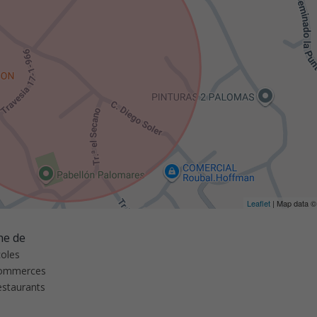
Leaflet
| Map data 
he de
coles
ommerces
estaurants