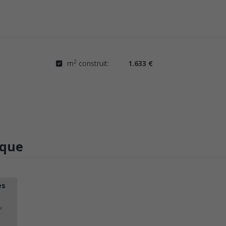
2
m
construit:
1.633 €
ique
es
2