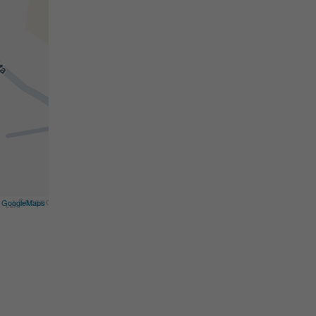
©
GoogleMaps