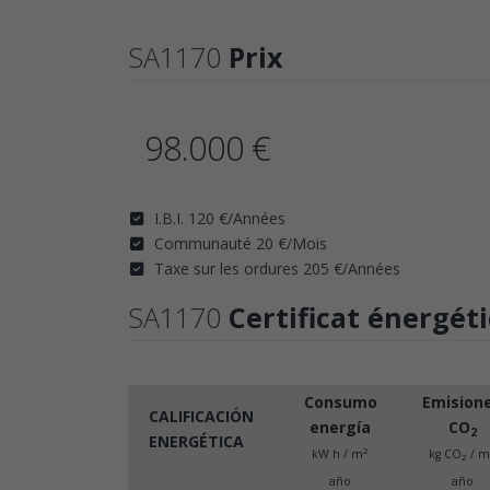
SA1170
Prix
98.000 €
I.B.I. 120 €/Années
Communauté 20 €/Mois
Taxe sur les ordures 205 €/Années
SA1170
Certificat énergét
Consumo
Emision
CALIFICACIÓN
energía
CO
2
ENERGÉTICA
2
kW h / m
kg CO
/ m
2
año
año