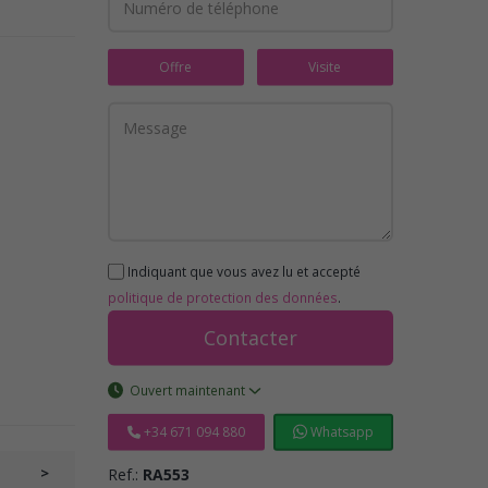
Offre
Visite
Indiquant que vous avez lu et accepté
politique de protection des données
.
Contacter
Ouvert maintenant
+34 671 094 880
Whatsapp
>
Ref.:
RA553