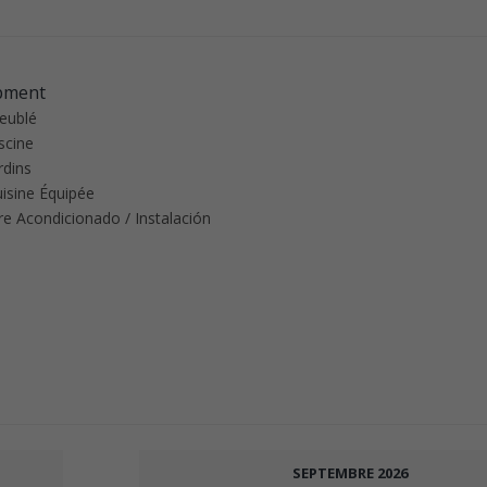
pment
eublé
scine
rdins
isine Équipée
re Acondicionado / Instalación
SEPTEMBRE
2026