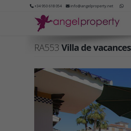
+34 950 618 054
info@angelproperty.net
RA553
Villa de vacances