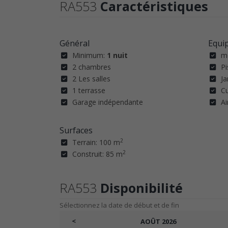
RA553
Caractéristiques
Général
Equi
Minimum:
1 nuit
m
2 chambres
Pi
2 Les salles
Ja
1 terrasse
Cu
Garage indépendante
Ai
Surfaces
2
Terrain: 100 m
2
Construit: 85 m
RA553
Disponibilité
Sélectionnez la date de début et de fin
<
AOÛT
2026