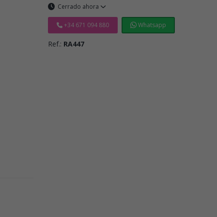
Cerrado ahora
+34 671 094 880
Whatsapp
Ref.:
RA447