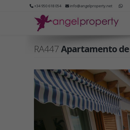
+34 950 618 054
info@angelproperty.net
RA447
Apartamento de v