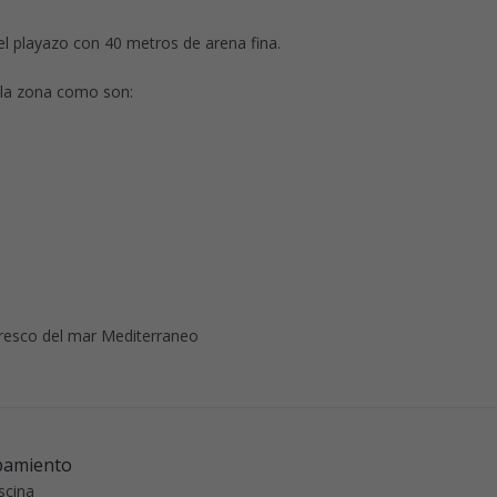
l playazo con 40 metros de arena fina.
n la zona como son:
fresco del mar Mediterraneo
pamiento
scina