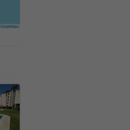
©
GoogleMaps